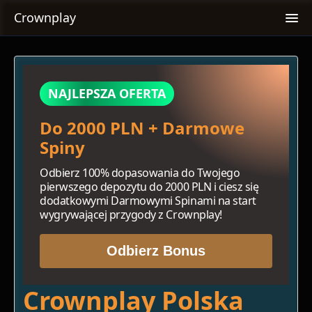
Crownplay
NAJLEPSZA OFERTA
Do 2000 PLN + Darmowe
Spiny
Odbierz 100% dopasowania do Twojego
pierwszego depozytu do 2000 PLN i ciesz się
dodatkowymi Darmowymi Spinami na start
wygrywającej przygody z Crownplay!
Odbierz Bonus
Crownplay Polska