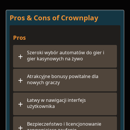
Pros & Cons of Crownplay
Pros
Szeroki wybór automatów do gier i
gier kasynowych na żywo
Atrakcyjne bonusy powitalne dla
nowych graczy
Łatwy w nawigacji interfejs
użytkownika
Bezpieczeństwo i licencjonowanie
zapewniające zaufanie