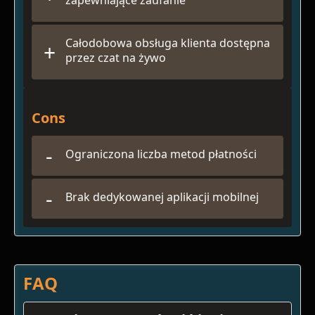
Całodobowa obsługa klienta dostępna
przez czat na żywo
Cons
Ograniczona liczba metod płatności
Brak dedykowanej aplikacji mobilnej
FAQ