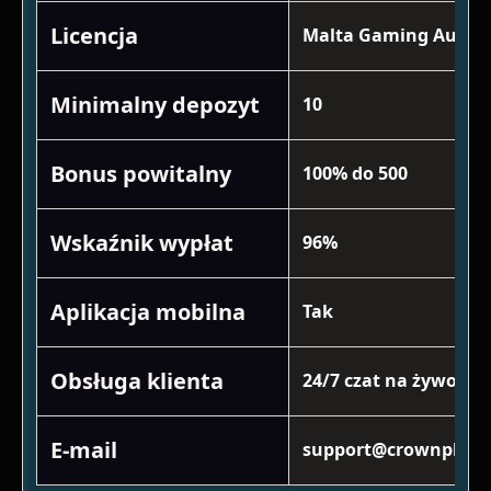
Licencja
Malta Gaming Author
Minimalny depozyt
10
Bonus powitalny
100% do 500
Wskaźnik wypłat
96%
Aplikacja mobilna
Tak
Obsługa klienta
24/7 czat na żywo
E-mail
support@crownplay.