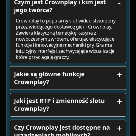
Czym jest Crownplay i kim jest
jego twórca?
Crownplay to popularny slot wideo stworzony
przez wiodącego dostawcę gier - Crownplay.
Zawiera klasyczną tematykę kasyna z
nowoczesnym zwrotem, oferując ekscytujące
funkcje i innowacyjne mechaniki gry. Gra ma
intuicyjny interfejs i zachwycające wizualizacje,
które przyciągają graczy.
Jakie są główne funkcje
Crownplay?
Jaki jest RTP i zmienność slotu
Crownplay?
Czy Crownplay jest dostępne na
urządzeniach mobilnych?