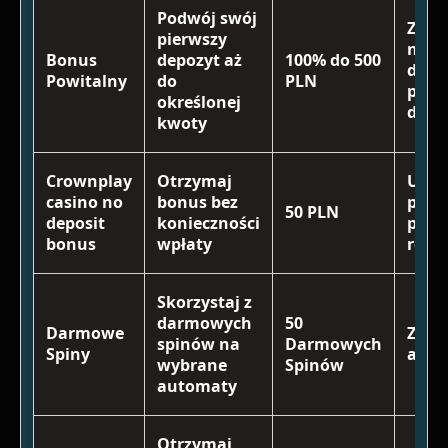
Podwój swój
Zarej
pierwszy
nowe
Bonus
depozyt aż
100% do 500
doko
Powitalny
do
PLN
pier
określonej
depo
kwoty
Crownplay
Otrzymaj
Użyj
casino no
bonus bez
prom
50 PLN
deposit
konieczności
podc
bonus
wpłaty
rejes
Skorzystaj z
darmowych
50
Darmowe
Złóż 
spinów na
Darmowych
Spiny
akty
wybrane
Spinów
automaty
Otrzymaj