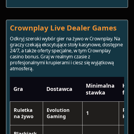
Crownplay Live Dealer Games
Odkryj szeroki wybór gier na żywo w Crownplay. Na
graczy czekają ekscytujące stoły kasynowe, dostępne
24/7, a także oferty specjalne, w tym Crownplay
casino bonus. Graj w realnym czasie z
profesjonalnymi krupierami i ciesz się wyjątkową
atmosferą.
Minimalna
Klu
Gra
Dostawca
stawka
funk
Ruletka
Evolution
Prof
1
na żywo
Gaming
krup
Blackjack