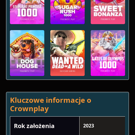
Kluczowe informacje o
Crownplay
Rok założenia
2023